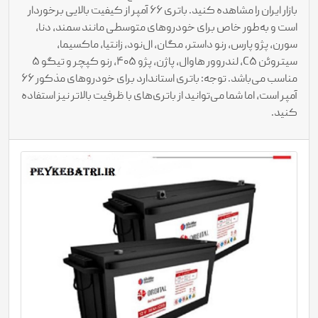
بازار ایران را مشاهده کنید. باتری 66 آمپر از کیفیت بالایی برخوردار
است و به‌طور خاص برای خودروهای متوسطی مانند سمند، دنا،
سورن، پژو پارس، رنو داستر، مگان، ال‌نود، زانتیا، ماکسیما،
سیتروئن C5، لندروور هاوال، پاژن، پژو ۴۰۵، رنو کپچر و تیگو ۵
مناسب می‌باشد. توجه: باتری استاندارد برای خودروهای مذکور 66
آمپر است، اما شما می‌توانید از باتری‌های با ظرفیت بالاتر نیز استفاده
کنید.